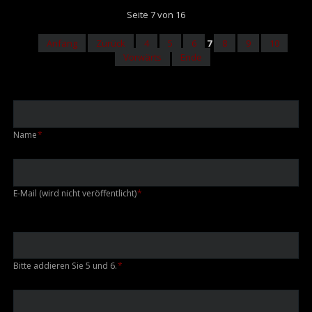
Seite 7 von 16
Anfang
Zurück
4
5
6
7
8
9
10
Vorwärts
Ende
Pflichtfeld
Name
*
Pflichtfeld
E-Mail (wird nicht veröffentlicht)
*
Bitte addieren Sie 5 und 6.
*