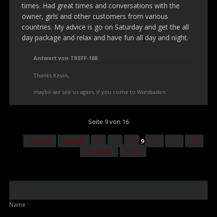
times. Had great times and conversations with the
owner, girls and other customers from various
countries. My advice is go on Saturday and get the all
day package and relax and have fun all day and night.
Antwort von TREFF-188
Thanks Kevin,
maybe we see us again, if you come to Wiesbaden.
Seite 9 von 16
Anfang
Zurück
6
7
8
9
10
11
12
Vorwärts
Ende
Pflichtfeld
Name
*