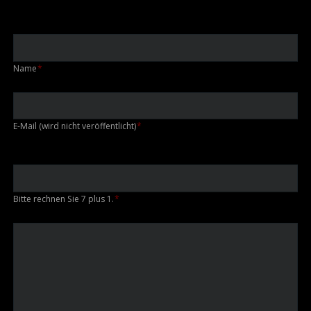
Pflichtfeld
Name
*
Pflichtfeld
E-Mail (wird nicht veröffentlicht)
*
Bitte rechnen Sie 7 plus 1.
*