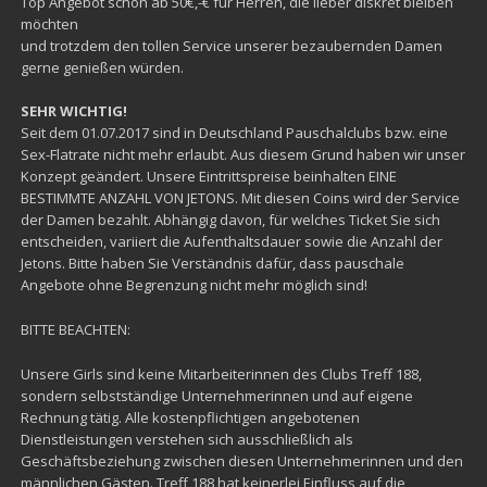
Top Angebot schon ab 50€,-€ für Herren, die lieber diskret bleiben
möchten
und trotzdem den tollen Service unserer bezaubernden Damen
gerne genießen würden.
SEHR WICHTIG!
Seit dem 01.07.2017 sind in Deutschland Pauschalclubs bzw. eine
Sex-Flatrate nicht mehr erlaubt. Aus diesem Grund haben wir unser
Konzept geändert. Unsere Eintrittspreise beinhalten EINE
BESTIMMTE ANZAHL VON JETONS. Mit diesen Coins wird der Service
der Damen bezahlt. Abhängig davon, für welches Ticket Sie sich
entscheiden, variiert die Aufenthaltsdauer sowie die Anzahl der
Jetons. Bitte haben Sie Verständnis dafür, dass pauschale
Angebote ohne Begrenzung nicht mehr möglich sind!
BITTE BEACHTEN:
Unsere Girls sind keine Mitarbeiterinnen des Clubs Treff 188,
sondern selbstständige Unternehmerinnen und auf eigene
Rechnung tätig. Alle kostenpflichtigen angebotenen
Dienstleistungen verstehen sich ausschließlich als
Geschäftsbeziehung zwischen diesen Unternehmerinnen und den
männlichen Gästen. Treff 188 hat keinerlei Einfluss auf die