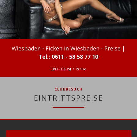
Ficken in Wiesbaden - Preise
TREFF188 WI
Preise
CLUBBESUCH
EINTRITTSPREISE