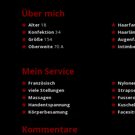
Über mich
Alter
18
Haarfa
Konfektion
34
Haarlä
Größe
154
Augenf
Oberweite
70 A
Intimbe
Mein Service
Französisch
Nylone
viele Stellungen
Strapse
Massagen
Fussero
Handentspannung
Kusche
Körperbesamung
Facesit
Kommentare