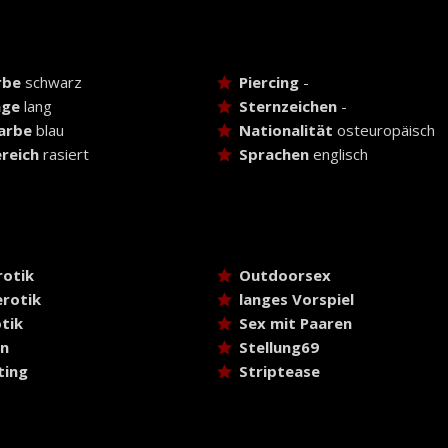
rbe
schwarz
Piercing
-
nge
lang
Sternzeichen
-
arbe
blau
Nationalität
osteuropäisch
reich
rasiert
Sprachen
englisch
rotik
Outdoorsex
rotik
langes Vorspiel
tik
Sex mit Paaren
ln
Stellung69
ting
Striptease