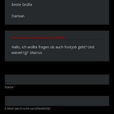
Beste Grüße
Damian
Kommentar von Marcus |
29.06.2021
Hallo, ich wollte fragen ob auch footjob geht? Und
wieviel tg? .Marcus
Pflichtfeld
Name
*
Pflichtfeld
E-Mail (wird nicht veröffentlicht)
*