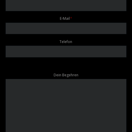
Pflichtfeld
E-Mail
*
Telefon
Dein Begehren