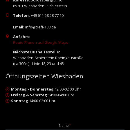
65201 Wiesbaden - Schierstein
Telefon:
+49 611 58 58 77 10
Email:
info@treff-188.de
Anfahrt:
Route Planen auf Google Maps
Nächste Bushaltestelle:
Wiesbaden-Schierstein Rheingaustraße
(ca 300m) - Linie 18, 23 und 45
Öffnungszeiten Wiesbaden
Montag - Donnerstag
12:00-02:00 Uhr
Freitag & Samstag
14:00-04:00 Uhr
Sonntag
14:00-02:00 Uhr
Pflichtfeld
Name
*