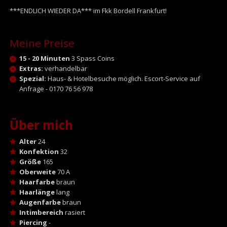
***ENDLICH WIEDER DA*** im Fkk Bordell Frankfurt!
Meine Preise
15 - 20 Minuten
3 Spass Coins
Extras:
verhandelbar
Spezial:
Haus- & Hotelbesuche möglich. Escort-Service auf
Anfrage - 0170 76 56 978
Über mich
Alter
24
Konfektion
32
Größe
165
Oberweite
70 A
Haarfarbe
braun
Haarlänge
lang
Augenfarbe
braun
Intimbereich
rasiert
Piercing
-