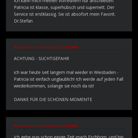
Ich kann mich meinen Vorrednern nur anschließen.
Patricia ist klasse, superhübsch und supernett. Der
Service ist erstklassig. Sie ist absofort mein Favorit.
Dr.Stefan
Kommentar von Stefan |
12.12.2018
ACHTUNG - SUCHTGEFAHR
ich war heute seit langem mal wieder in Wiesbaden -
Patricia ist einfach unglaublich! Ich werde auf jeden Fall
wiederkommen, solange sie noch da ist!
DANKE FÜR DIE SCHÖNEN MOMENTE
Kommentar von Rainer |
07.12.2018
Ich gehe nun schon einige Zeit mach Eschborn, und bin