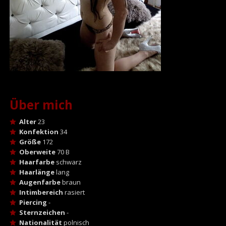
Über mich
Alter
23
Konfektion
34
Größe
172
Oberweite
70 B
Haarfarbe
schwarz
Haarlänge
lang
Augenfarbe
braun
Intimbereich
rasiert
Piercing
-
Sternzeichen
-
Nationalität
polnisch