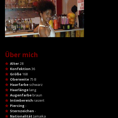
Über mich
Alter
28
Konfektion
36
Größe
168
Oberweite
75 B
Haarfarbe
schwarz
Haarlänge
lang
Augenfarbe
braun
Intimbereich
rasiert
Piercing
-
Sternzeichen
-
Nationalität
Jamaika