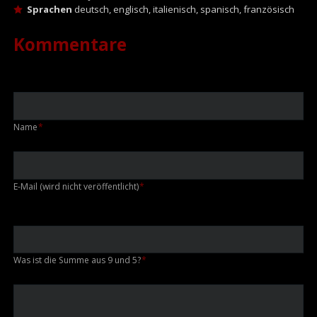
Sprachen
deutsch, englisch, italienisch, spanisch, französisch
Kommentare
Pflichtfeld
Name
*
Pflichtfeld
E-Mail (wird nicht veröffentlicht)
*
Was ist die Summe aus 9 und 5?
*