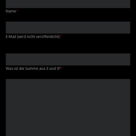
Pflichtfeld
Name
*
Pflichtfeld
E-Mail (wird nicht veröffentlicht)
*
Was ist die Summe aus 3 und 9?
*