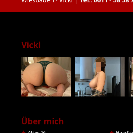
Vicki
Vicki
Über mich
Alter
26
Haarfa