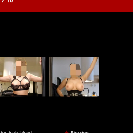
rbe
dunkelblond
Piercing
-