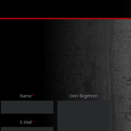
Pflichtfeld
Name
*
Dein Begehren
Pflichtfeld
E-Mail
*