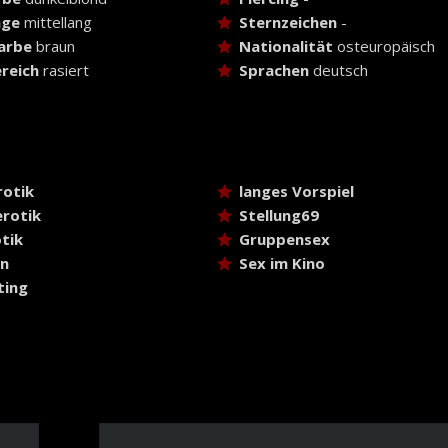
nge
mittellang
Sternzeichen
-
arbe
braun
Nationalität
osteuropäisch
reich
rasiert
Sprachen
deutsch
rotik
langes Vorspiel
rotik
Stellung69
tik
Gruppensex
ln
Sex im Kino
ting