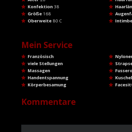
Konfektion
38
Haarlä
Größe
168
Augenf
Oberweite
80 C
Intimbe
Mein Service
Französisch
Nylone
viele Stellungen
Strapse
Massagen
Fussero
Handentspannung
Kusche
Körperbesamung
Facesit
Kommentare