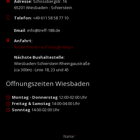
Adresse:
Schossbergstr. 16
65201 Wiesbaden - Schierstein
Telefon:
+49 611 58 58 77 10
Email:
info@treff-188.de
Anfahrt:
Route Planen auf Google Maps
Nächste Bushaltestelle:
Wiesbaden-Schierstein Rheingaustraße
(ca 300m) - Linie 18, 23 und 45
Öffnungszeiten Wiesbaden
Montag - Donnerstag
12:00-02:00 Uhr
Freitag & Samstag
14:00-04:00 Uhr
Sonntag
14:00-02:00 Uhr
Pflichtfeld
Name
*