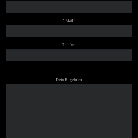
Pflichtfeld
E-Mail
*
Telefon
Dein Begehren