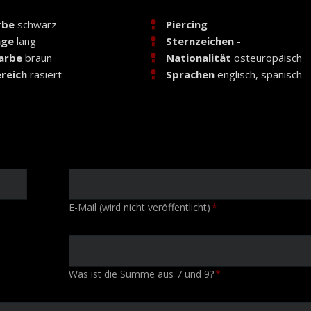
rbe
schwarz
Piercing
-
nge
lang
Sternzeichen
-
arbe
braun
Nationalität
osteuropäisch
reich
rasiert
Sprachen
englisch, spanisch
Pflichtfeld
E-Mail (wird nicht veröffentlicht)
*
Was ist die Summe aus 7 und 9?
*