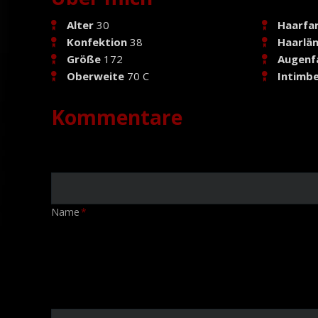
Alter
30
Haarfa
Konfektion
38
Haarlä
Größe
172
Augenf
Oberweite
70 C
Intimbe
Kommentare
Pflichtfeld
Name
*