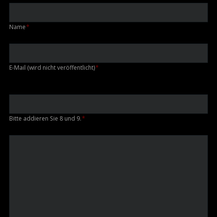
Pflichtfeld
Name
*
Pflichtfeld
E-Mail (wird nicht veröffentlicht)
*
Bitte addieren Sie 8 und 9.
*