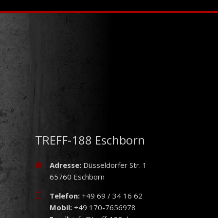
TREFF-188 Eschborn
Adresse:
Düsseldorfer Str. 1
65760 Eschborn
Telefon:
+49 69 / 34 16 62
Mobil:
+49 170-7656978