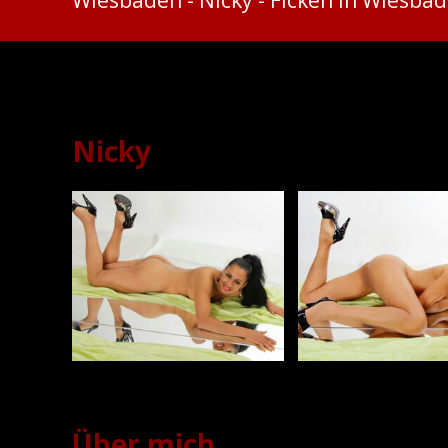
Nicky - Ficken in Wiesba
Nicky
Über mich