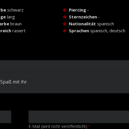
rbe
schwarz
Piercing
-
nge
lang
Sternzeichen
-
arbe
braun
Nationalität
spanisch
reich
rasiert
Sprachen
spanisch, deutsch
 Spaß mit ihr.
Pflichtfeld
E-Mail (wird nicht veröffentlicht)
*