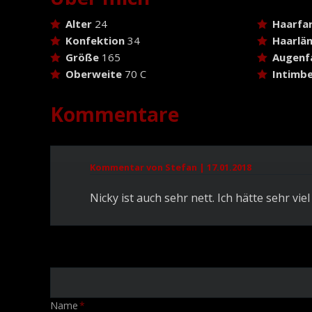
Alter
24
Haarfa
Konfektion
34
Haarlä
Größe
165
Augenf
Oberweite
70 C
Intimbe
Kommentare
Kommentar von Stefan |
17.01.2018
Nicky ist auch sehr nett. Ich hätte sehr viel
Pflichtfeld
Name
*