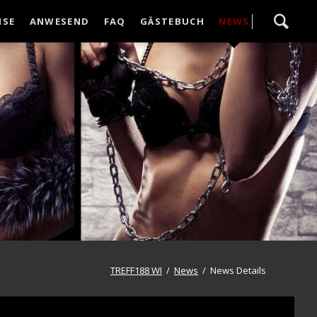
Navigation
ISE
ANWESEND
FAQ
GÄSTEBUCH
NEWS
überspringen
TREFF188 WI
News
News Details