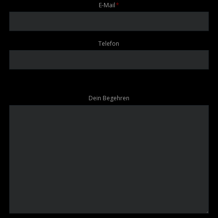
Pflichtfeld
E-Mail
*
Telefon
Dein Begehren