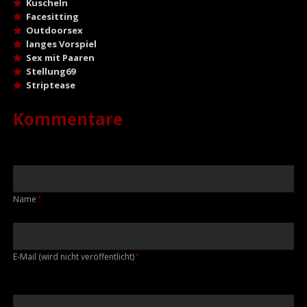
Kuscheln
Facesitting
Outdoorsex
langes Vorspiel
Sex mit Paaren
Stellung69
Striptease
Kommentare
Pflichtfeld
Name
*
Pflichtfeld
E-Mail (wird nicht veröffentlicht)
*