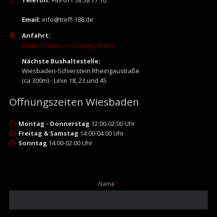
Telefon:
+49 611 58 58 77 10
Email:
info@treff-188.de
Anfahrt:
Route Planen auf Google Maps
Nächste Bushaltestelle:
Wiesbaden-Schierstein Rheingaustraße
(ca 300m) - Linie 18, 23 und 45
Öffnungszeiten Wiesbaden
Montag - Donnerstag
12:00-02:00 Uhr
Freitag & Samstag
14:00-04:00 Uhr
Sonntag
14:00-02:00 Uhr
Pflichtfeld
Name
*