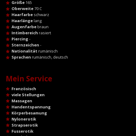
Größe
165
Oberweite
70 C
Haarfarbe
schwarz
Haarlänge
lang
Augenfarbe
braun
Intimbereich
rasiert
Piercing
-
Sternzeichen
-
Nationalität
rumänisch
Sprachen
rumänisch, deutsch
Mein Service
Französisch
viele Stellungen
Massagen
Handentspannung
Körperbesamung
Nylonerotik
Strapserotik
Fusserotik