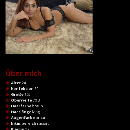
Über mich
Alter
24
Konfektion
32
Größe
165
Oberweite
70 B
Haarfarbe
braun
Haarlänge
lang
Augenfarbe
braun
Intimbereich
rasiert
Piercing
-