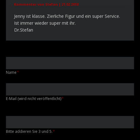
Kommentar von Stefan |
21.02.2018
Jenny ist klasse. Zierliche Figur und ein super Service.
Ist immer wieder super mit ihr.
Dr.Stefan
Pflichtfeld
Name
*
Pflichtfeld
E-Mail (wird nicht veröffentlicht)
*
Bitte addieren Sie 3 und 5.
*