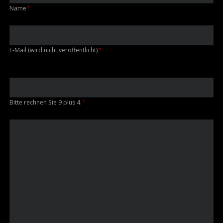
Pflichtfeld
Name
*
Pflichtfeld
E-Mail (wird nicht veröffentlicht)
*
Bitte rechnen Sie 9 plus 4.
*