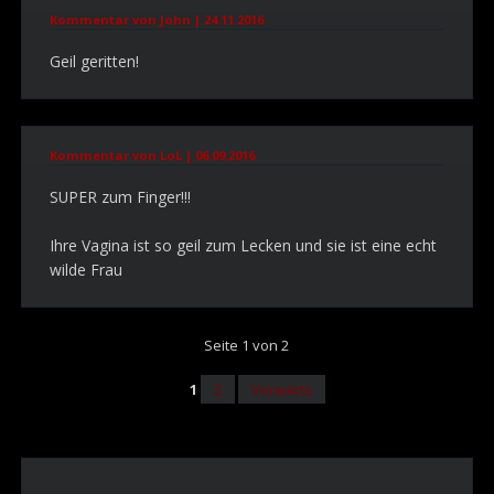
Kommentar von John |
24.11.2016
Geil geritten!
Kommentar von LoL |
06.09.2016
SUPER zum Finger!!!
Ihre Vagina ist so geil zum Lecken und sie ist eine echt
wilde Frau
Seite 1 von 2
1
2
Vorwärts