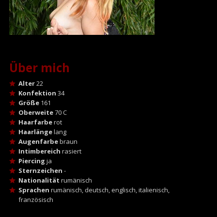
Über mich
Alter
22
Konfektion
34
Größe
161
Oberweite
70 C
Haarfarbe
rot
Haarlänge
lang
Augenfarbe
braun
Intimbereich
rasiert
Piercing
ja
Sternzeichen
-
Nationalität
rumänisch
Sprachen
rumänisch, deutsch, englisch, italienisch,
französisch