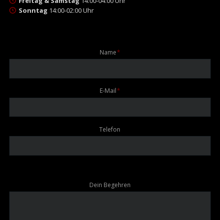
Freitag & Samstag
14:00-04:00 Uhr
Sonntag
14:00-02:00 Uhr
Pflichtfeld
Name
*
Pflichtfeld
E-Mail
*
Telefon
Dein Begehren