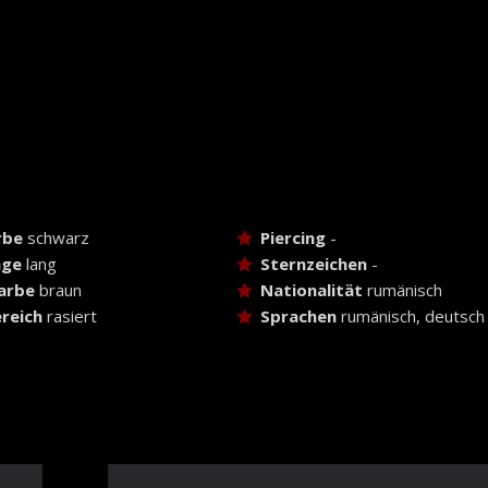
rbe
schwarz
Piercing
-
nge
lang
Sternzeichen
-
arbe
braun
Nationalität
rumänisch
reich
rasiert
Sprachen
rumänisch, deutsch