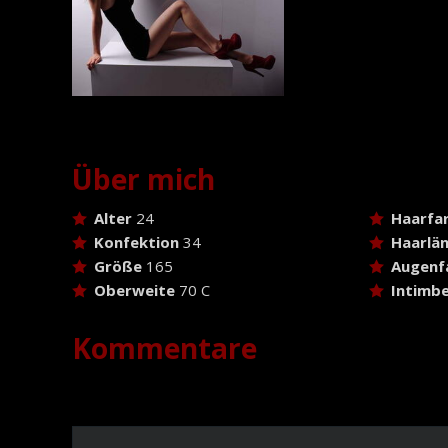
Über mich
Alter
24
Haarfa
Konfektion
34
Haarlä
Größe
165
Augenf
Oberweite
70 C
Intimbe
Kommentare