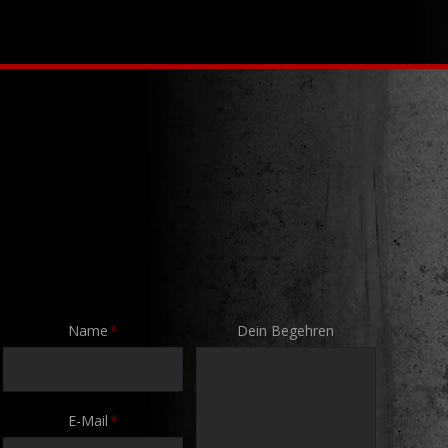
Pflichtfeld
Name
*
Dein Begehren
Pflichtfeld
E-Mail
*