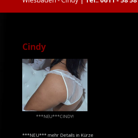
Cindy
Cindy
***NEU***CINDY!
***NEU*** mehr Details in Kürze