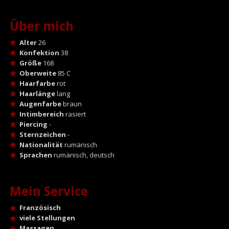
Über mich
Alter
26
Konfektion
38
Größe
168
Oberweite
85 C
Haarfarbe
rot
Haarlänge
lang
Augenfarbe
braun
Intimbereich
rasiert
Piercing
-
Sternzeichen
-
Nationalität
rumänisch
Sprachen
rumänisch, deutsch
Mein Service
Französisch
viele Stellungen
Massagen