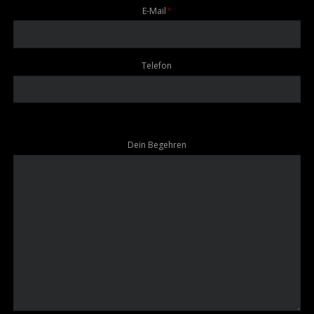
Pflichtfeld
E-Mail
*
Telefon
Dein Begehren