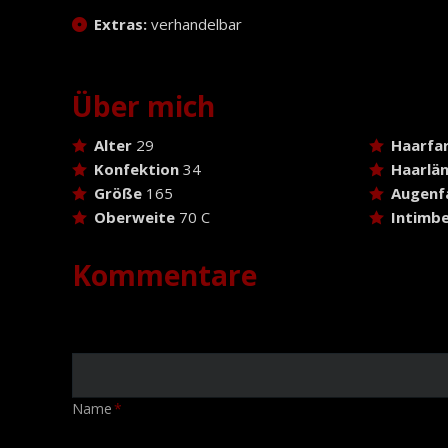
Extras:
verhandelbar
Über mich
Alter
29
Haarfa
Konfektion
34
Haarlä
Größe
165
Augenf
Oberweite
70 C
Intimbe
Kommentare
Pflichtfeld
Name
*