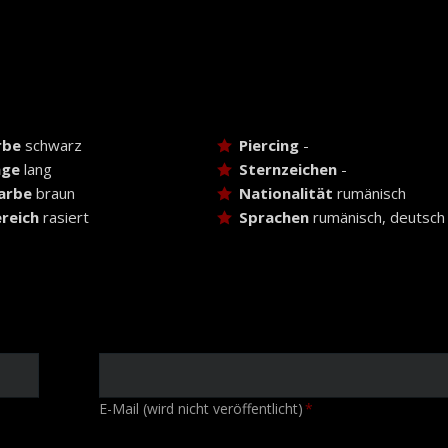
rbe
schwarz
Piercing
-
nge
lang
Sternzeichen
-
arbe
braun
Nationalität
rumänisch
reich
rasiert
Sprachen
rumänisch, deutsch
Pflichtfeld
E-Mail (wird nicht veröffentlicht)
*