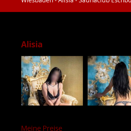
Alisia - Saunaclub Esch
Alisia
Meine Preise